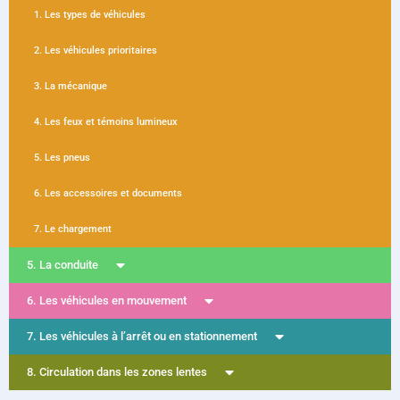
1. Les types de véhicules
2. Les véhicules prioritaires
3. La mécanique
4. Les feux et témoins lumineux
5. Les pneus
6. Les accessoires et documents
7. Le chargement
5. La conduite
6. Les véhicules en mouvement
7. Les véhicules à l’arrêt ou en stationnement
8. Circulation dans les zones lentes