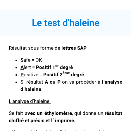
Le test d'haleine
Résultat sous forme de
lettres SAP
S
afe = OK
er
A
lert =
Positif 1
degré
ème
P
ositive =
Positif 2
degré
Si résultat
A
ou P
on va procéder à
l’analyse
d’haleine
L’analyse d’haleine:
Se fait a
vec un éthylomètre
, qui donne un
résultat
chiffré et précis et l’ imprime.