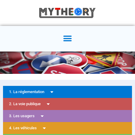
1. La réglementation
2. La voie publique
3. Les usagers
4. Les véhicules